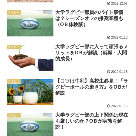
2022.12.07
大学ラグビー部員のバイト事情
ラグビー
は？シーズンオフの推奨業種も
（OＢ体験談）
2022.01.18
大学ラグビー部に入って頑張るメ
ラグビー
リットをOＢが解説（就職・人間
的成長）
2022.01.18
【コツは牛乳】高校生必見！『ラ
ラグビー
グビーボールの磨き方』をOＢが
解説
2022.01.16
大学ラグビー部の上下関係は現在
ラグビー
も厳しいのか？OＢが実態を解
説！