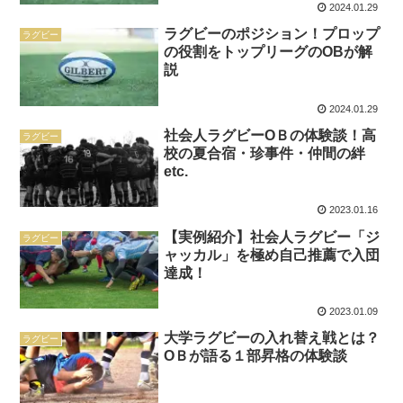
2024.01.29
ラグビーのポジション！プロップ
ラグビー
の役割をトップリーグのOBが解
説
2024.01.29
社会人ラグビーOＢの体験談！高
ラグビー
校の夏合宿・珍事件・仲間の絆
etc.
2023.01.16
【実例紹介】社会人ラグビー「ジ
ラグビー
ャッカル」を極め自己推薦で入団
達成！
2023.01.09
大学ラグビーの入れ替え戦とは？
ラグビー
OＢが語る１部昇格の体験談